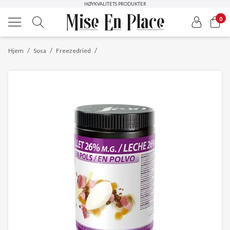
HØYKVALITETS PRODUKTER
0
/
/
/
Hjem
Sosa
Freezedried