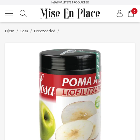
HØYKVALITETS PRODUKTER
FRI FRAKT
0
/
/
/
Hjem
Sosa
Freezedried