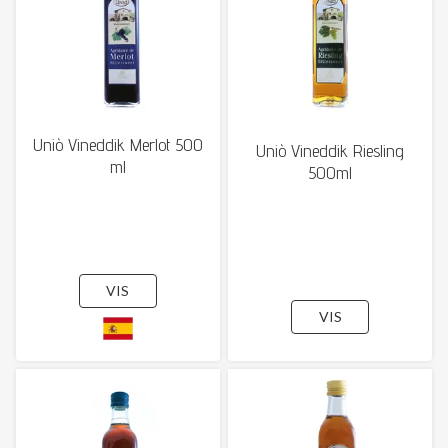
Uniò Vineddik Merlot 500
Uniò Vineddik Riesling
ml
500ml
VIS
VIS