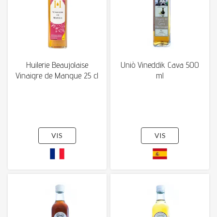
Huilerie Beaujolaise
Uniò Vineddik Cava 500
Vinaigre de Mangue 25 cl
ml
VIS
VIS