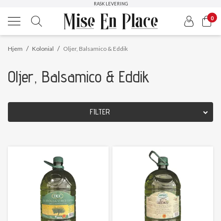
HØYKVALITETS PRODUKTER
RASK LEVERING
0
/
/
Hjem
Kolonial
Oljer, Balsamico & Eddik
Oljer, Balsamico & Eddik
FILTER
OPPRINNELSESLAND
Nullstill