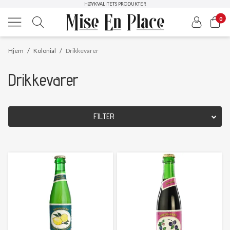
HØYKVALITETS PRODUKTER
0
/
/
Hjem
Kolonial
Drikkevarer
Drikkevarer
FILTER
OPPRINNELSESLAND
Nullstill