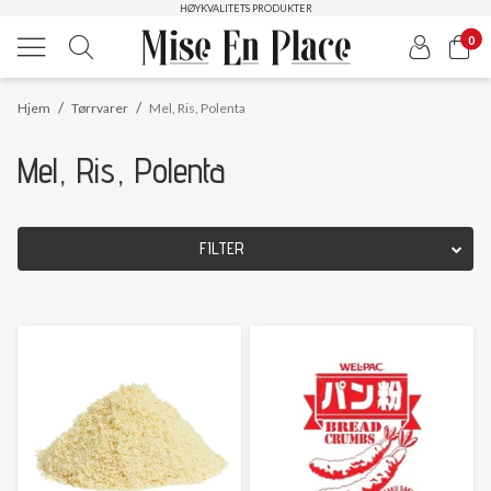
HØYKVALITETS PRODUKTER
FRI FRAKT
0
/
/
Hjem
Tørrvarer
Mel, Ris, Polenta
Mel, Ris, Polenta
FILTER
OPPRINNELSESLAND
Nullstill