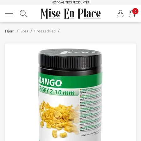
HØYKVALITETS PRODUKTER
0
/
/
/
Hjem
Sosa
Freezedried