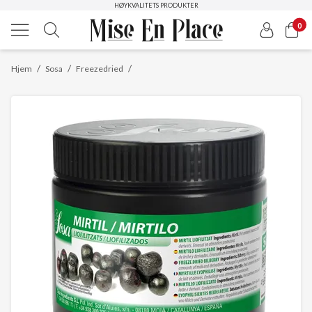
HØYKVALITETS PRODUKTER
0
/
/
/
Hjem
Sosa
Freezedried