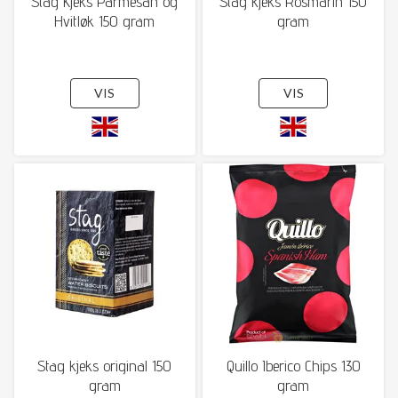
Stag Kjeks Parmesan og
Stag kjeks Rosmarin 150
Hvitløk 150 gram
gram
VIS
VIS
Stag kjeks original 150
Quillo Iberico Chips 130
gram
gram