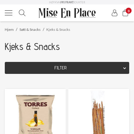
HØYKVALITETS PRODUKTER
FRI FRAKT
0
/
/
Hjem
Søtt & Snacks
Kjeks & Snacks
Kjeks & Snacks
FILTER
OPPRINNELSESLAND
Nullstill