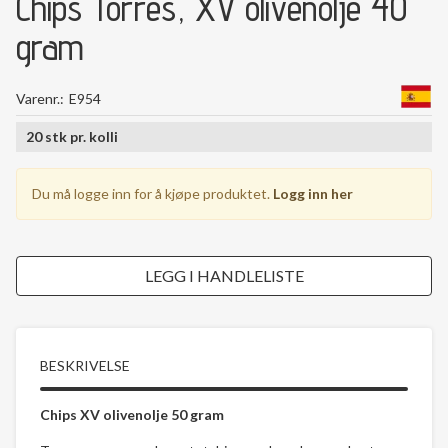
Chips Torres, XV olivenolje 40
gram
Varenr.
E954
20
stk
pr.
kolli
Du må logge inn for å kjøpe produktet.
Logg inn her
LEGG I HANDLELISTE
BESKRIVELSE
Chips XV olivenolje 50 gram