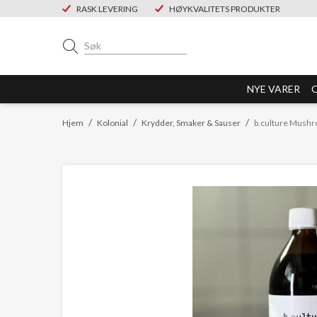
RASK LEVERING
HØYKVALITETS PRODUKTER
NYE VARER
/
/
/
Hjem
Kolonial
Krydder, Smaker & Sauser
b.culture Mush