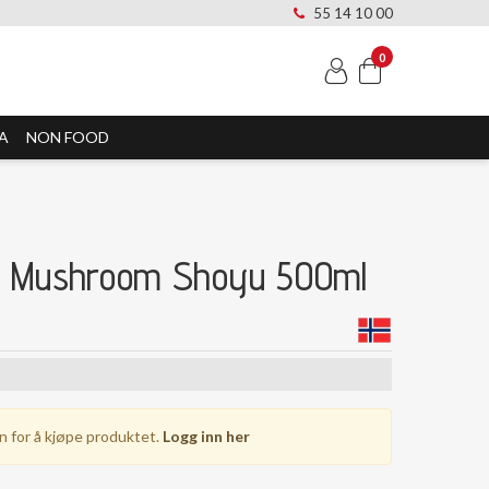
55 14 10 00
0
A
NON FOOD
re Mushroom Shoyu 500ml
n for å kjøpe produktet.
Logg inn her