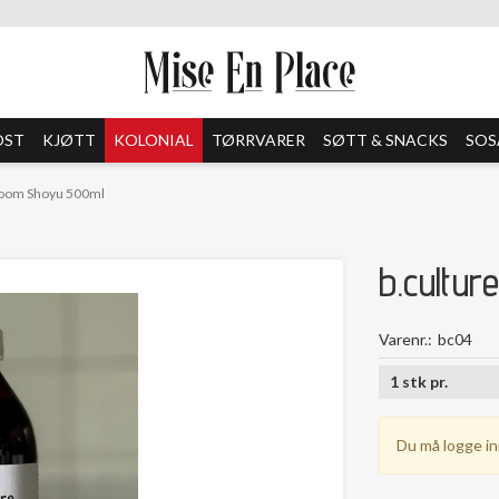
OST
KJØTT
KOLONIAL
TØRRVARER
SØTT & SNACKS
SOS
room Shoyu 500ml
b.cultu
Varenr.
bc04
1
stk
pr.
Du må logge in