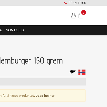
55 14 10 00
0
A
NON FOOD
Hamburger 150 gram
n for å kjøpe produktet.
Logg inn her