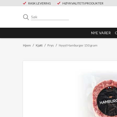
RASK LEVERING
HØYKVALITETS PRODUKTER
NYE VARER
/
/
/
Hjem
Kjøtt
Frys
Nyyyt Hamburger 150 gram