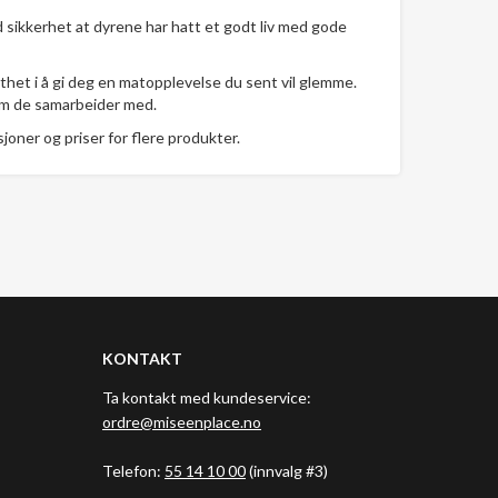
ed sikkerhet at dyrene har hatt et godt liv med gode
lthet i å gi deg en matopplevelse du sent vil glemme.
som de samarbeider med.
oner og priser for flere produkter.
KONTAKT
Ta kontakt med kundeservice:
ordre@miseenplace.no
Telefon:
55 14 10 00
(innvalg #3)