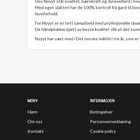
Hos Nyyyt står kvalitet, bærekraft og dyrevelferd i ho
Med eget slakteri har de 100% kontroll fra gard til bor
leveforhold.
For Nyyyt er et tett samarbeid med profesjonelle råvare
De håndplukker kjøtt av beste kvalitet slik at det ko
Nyyyt har vært med i Det norske måltid i tre år, som e
MENY
INFORMASJON
Hjem
Betingelser
Om oss
Personvernerklæring
Kontakt
Cookie policy