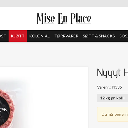
OST
KJØTT
KOLONIAL
TØRRVARER
SØTT & SNACKS
SOS
Nyyyt 
Varenr.
N335
12
kg
pr.
kolli
Du må logge in