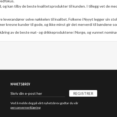
vedfokus.
d, og kan tilby de beste kvalitetsprodukter til kunden. I tillegg vet de m
 leverandører selve nøkkelen til kvalitet. Folkene i Nyyyt legger sin sto
mmer kresne kunder til gode, og ikke minst gir det merverdi til bøndene 
r kåring av de beste mat- og drikkeproduktene i Norge, og vunnet nominasj
NYHETSBREV
REGISTRER
Ved å melde deg på vårt nyhetsbrev godtar du vår
personvernerklæring