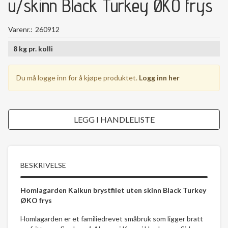
u/skinn Black Turkey ØKO frys
Varenr.
260912
8
kg
pr.
kolli
Du må logge inn for å kjøpe produktet.
Logg inn her
LEGG I HANDLELISTE
BESKRIVELSE
Homlagarden Kalkun brystfilet uten skinn Black Turkey
ØKO frys
Homlagarden er et familiedrevet småbruk som ligger bratt