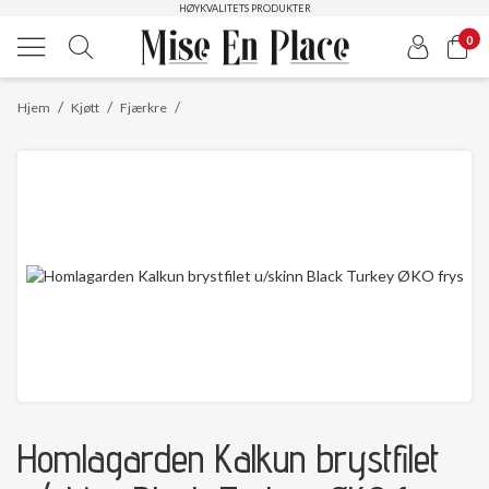
HØYKVALITETS PRODUKTER
0
/
/
/
Hjem
Kjøtt
Fjærkre
Homlagarden Kalkun brystfilet