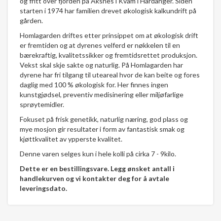
og fritt over fjorden på Aksnes i Kvam i Hardanger. Siden
starten i 1974 har familien drevet økologisk kalkundrift på
gården.
Homlagarden driftes etter prinsippet om at økologisk drift
er fremtiden og at dyrenes velferd er nøkkelen til en
bærekraftig, kvalitetssikker og fremtidsrettet produksjon.
Vekst skal skje sakte og naturlig. På Homlagarden har
dyrene har fri tilgang til uteareal hvor de kan beite og fores
daglig med 100 % økologisk for. Her finnes ingen
kunstgjødsel, preventiv medisinering eller miljøfarlige
sprøytemidler.
Fokuset på frisk genetikk, naturlig næring, god plass og
mye mosjon gir resultater i form av fantastisk smak og
kjøttkvalitet av ypperste kvalitet.
Denne varen selges kun i hele kolli på cirka 7 - 9kilo.
Dette er en bestillingsvare. Legg ønsket antall i
handlekurven og vi kontakter deg for å avtale
leveringsdato.